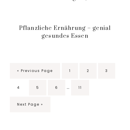
Pflanzliche Ernährung – genial
gesundes Essen
«
Go
Previous Page
Seite
1
Seite
2
Seite
3
to
Interim
…
Seite
4
Seite
5
Seite
6
Seite
11
pages
omitted
Go
Next Page »
to