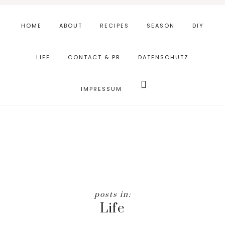
Skip
Zur
to
Fußzeile
HOME
ABOUT
RECIPES
SEASON
DIY
main
springen
content
LIFE
CONTACT & PR
DATENSCHUTZ
Webseite
durchsuchen
IMPRESSUM
Life