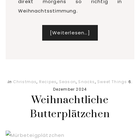
direkt morgens so richtig in
Weihnachtsstimmung.
[Weiterlesen…]
Infos
zum
Plugin
Weihnachtsgranol
zum
Frühstück
in
Christmas
,
Recipes
,
Season
,
Snacks
,
Sweet Things
6.
Dezember 2024
Weihnachtliche
Butterplätzchen