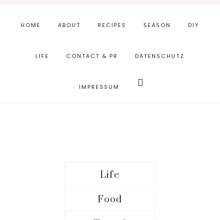
Skip
Zur
Zur
to
Hauptsidebar
Fußzeile
HOME
ABOUT
RECIPES
SEASON
DIY
main
springen
springen
content
LIFE
CONTACT & PR
DATENSCHUTZ
Webseite
durchsuchen
IMPRESSUM
Main
Life
Food
Content