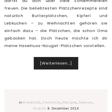
darfst du dich über viele Schlemmereien
freuen. Die beliebtesten Plätzchenrezepte sind
natürlich Butterplätzchen, Kipferl und
Lebkuchen – zu Weihnachten gehören sie
einfach dazu – die Plätzchen, die schon Oma
gebacken hat. Doch heute möchte ich dir
meine Haselnuss-Nougat-Plätzchen vorstellen.
[Weiterlesen…]
Infos
zum
Plugin
Haselnuss-
Nougat-
Plätzchen
in
Breakfast
,
Christmas
,
Recipes
,
Season
,
Snacks
8. Dezember 2024