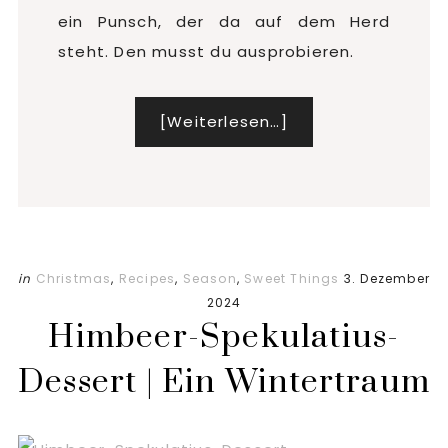
ein Punsch, der da auf dem Herd
steht. Den musst du ausprobieren.
[Weiterlesen…]
Infos
zum
Plugin
Früchtepunsch
in
Christmas
,
Recipes
,
Season
,
Sweet Things
3. Dezember
2024
Himbeer-Spekulatius-
Dessert | Ein Wintertraum