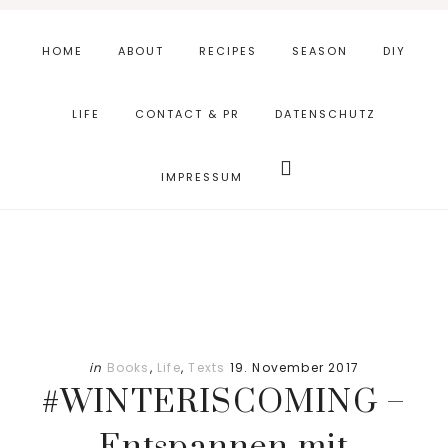
Skip
Zur
to
Fußzeile
HOME
ABOUT
RECIPES
SEASON
DIY
main
springen
content
LIFE
CONTACT & PR
DATENSCHUTZ
Webseite
durchsuchen
IMPRESSUM
in
Books
,
Life
,
Texts
19. November 2017
#WINTERISCOMING –
Entspannen mit