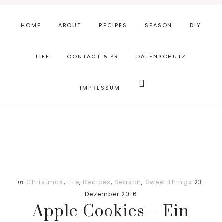
Skip
Zur
to
Fußzeile
HOME
ABOUT
RECIPES
SEASON
DIY
main
springen
content
LIFE
CONTACT & PR
DATENSCHUTZ
Webseite
durchsuchen
IMPRESSUM
in
Christmas
,
Life
,
Recipes
,
Season
,
Sweet Things
23.
Dezember 2016
Apple Cookies – Ein