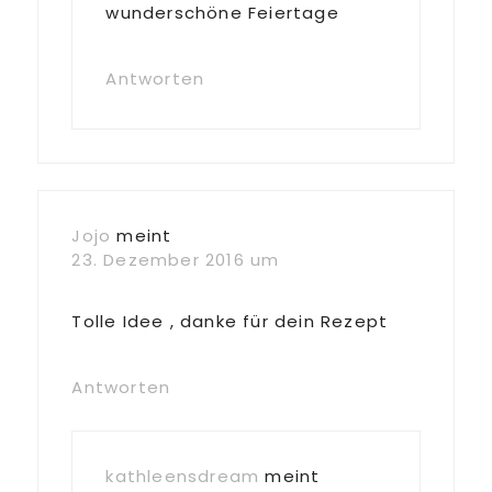
wunderschöne Feiertage
Antworten
Jojo
meint
23. Dezember 2016 um
Tolle Idee , danke für dein Rezept
Antworten
kathleensdream
meint