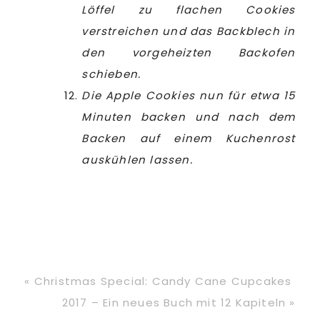
Löffel zu flachen Cookies
verstreichen und das Backblech in
den vorgeheizten Backofen
schieben.
Die Apple Cookies nun für etwa 15
Minuten backen und nach dem
Backen auf einem Kuchenrost
auskühlen lassen.
Vorheriger
« Christmas Special: Candy Cane Cupcakes
Beitrag:
Nächster
2017 – Ein neues Buch mit 12 Kapiteln »