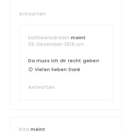
Antworten
kathleensdream
meint
29. Dezember 2016 um
Da muss ich dir recht geben
🙂 Vielen lieben Dank
Antworten
Rita
meint