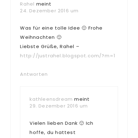
Rahel
meint
24. Dezember 2016 um
Was für eine tolle Idee 🙂 Frohe
Weihnachten 🙂
Liebste Grüße, Rahel –
http://justrahel.blogspot.com/?m=1
Antworten
kathleensdream
meint
29. Dezember 2016 um
Vielen lieben Dank 🙂 Ich
hoffe, du hattest