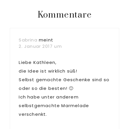
Beitrag:
Leser-
Kommentare
Interaktionen
Sabrina
meint
2. Januar 2017 um
Liebe Kathleen,
die Idee ist wirklich süß!
Selbst gemachte Geschenke sind so
oder so die besten! 🙂
Ich habe unter anderem
selbstgemachte Marmelade
verschenkt.