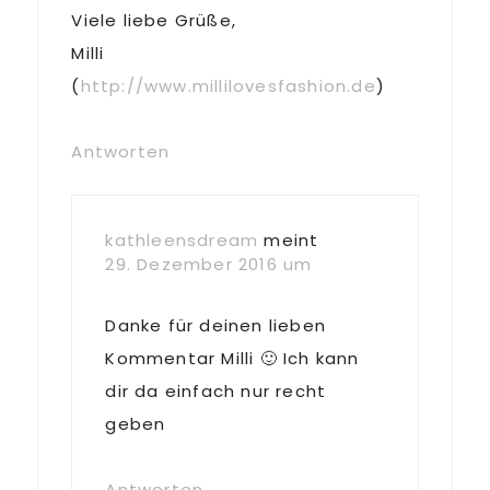
Viele liebe Grüße,
Milli
(
http://www.millilovesfashion.de
)
Antworten
kathleensdream
meint
29. Dezember 2016 um
Danke für deinen lieben
Kommentar Milli 🙂 Ich kann
dir da einfach nur recht
geben
Antworten