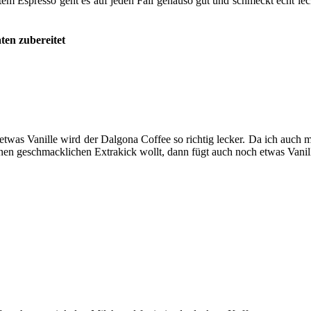
tem Espresso geht es auf jeden Fall genauso gut und schmeckt echt le
ten zubereitet
twas Vanille wird der Dalgona Coffee so richtig lecker. Da ich auch 
inen geschmacklichen Extrakick wollt, dann fügt auch noch etwas Vanill