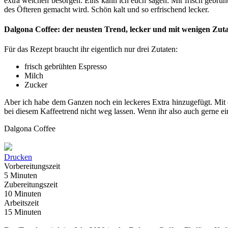
extra welchen besorgen. Eins kann ich euch sagen: Mit frisch gebrüh
des Öfteren gemacht wird. Schön kalt und so erfrischend lecker.
Dalgona Coffee: der neusten Trend, lecker und mit wenigen Zuta
Für das Rezept braucht ihr eigentlich nur drei Zutaten:
frisch gebrühten Espresso
Milch
Zucker
Aber ich habe dem Ganzen noch ein leckeres Extra hinzugefügt. Mit e
bei diesem Kaffeetrend nicht weg lassen. Wenn ihr also auch gerne e
Dalgona Coffee
Drucken
Vorbereitungszeit
5 Minuten
Zubereitungszeit
10 Minuten
Arbeitszeit
15 Minuten