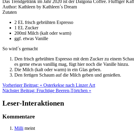
Das Trendgetränk im Jahr 2020 ist der Dalgona Coffee. Fluffiger Kaff
Author:
Kathleen by Kathleen´s Dream
Zutaten
2 EL frisch gebrühten Espresso
1 EL Zucker
200ml Milch (kalt oder warm)
ggf. etwas Vanille
So wird´s gemacht
Den frisch gebrühten Espresso mit dem Zucker zu einem Schau
es gerne etwas vanillig mag, fügt hier noch die Vanille hinzu.
Die Milch (kalt oder warm) in ein Glas geben.
Den fertigen Schaum auf die Milch geben und genießen.
Vorheriger Beitrag:
« Osterkekse nach Linzer Art
Nächster Beitrag:
Fruchtige Beeren-Törtchen »
Leser-Interaktionen
Kommentare
Milli
meint