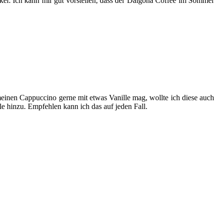
cker. Ich kann mir gut vorstellen, dass der Dalgona Coffee im Sommer
meinen Cappuccino gerne mit etwas Vanille mag, wollte ich diese auch
e hinzu. Empfehlen kann ich das auf jeden Fall.