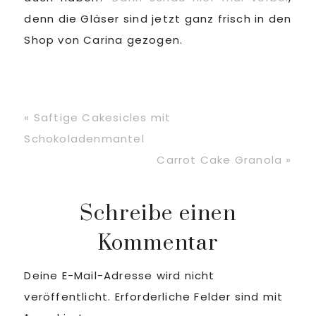
denn die Gläser sind jetzt ganz frisch in den
Shop von Carina gezogen.
Vorheriger
« Saftige Cakesicles mit
Beitrag:
Schokoladenmantel
Nächster
Carrot Cake Granola »
Beitrag:
Leser-
Schreibe einen
Kommentar
Interaktionen
Deine E-Mail-Adresse wird nicht
veröffentlicht.
Erforderliche Felder sind mit