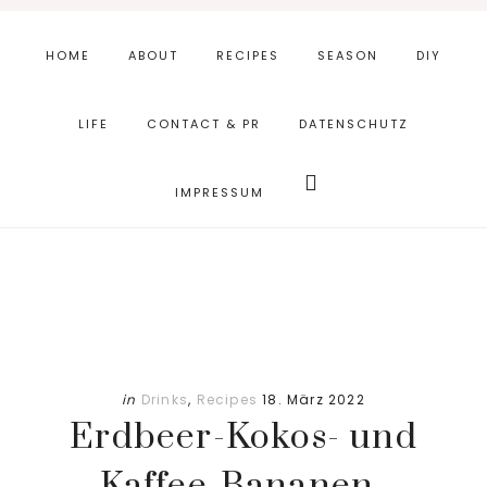
Skip
Zur
to
Fußzeile
HOME
ABOUT
RECIPES
SEASON
DIY
main
springen
content
LIFE
CONTACT & PR
DATENSCHUTZ
Webseite
durchsuchen
IMPRESSUM
in
Drinks
,
Recipes
18. März 2022
Erdbeer-Kokos- und
Kaffee-Bananen-