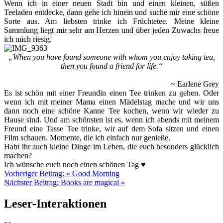
Wenn ich in einer neuen Stadt bin und einen kleinen, süßen
Teeladen entdecke, dann gehe ich hinein und suche mir eine schöne
Sorte aus. Am liebsten trinke ich Früchtetee. Meine kleine
Sammlung liegt mir sehr am Herzen und über jeden Zuwachs freue
ich mich riesig.
„When you have found someone with whom you enjoy taking tea,
then you found a friend for life.“
~ Earlene Grey
Es ist schön mit einer Freundin einen Tee trinken zu gehen. Oder
wenn ich mit meiner Mama einen Mädelstag mache und wir uns
dann noch eine schöne Kanne Tee kochen, wenn wir wieder zu
Hause sind. Und am schönsten ist es, wenn ich abends mit meinem
Freund eine Tasse Tee trinke, wir auf dem Sofa sitzen und einen
Film schauen. Momente, die ich einfach nur genieße.
Habt ihr auch kleine Dinge im Leben, die euch besonders glücklich
machen?
Ich wünsche euch noch einen schönen Tag ♥
Vorheriger Beitrag:
« Good Morning
Nächster Beitrag:
Books are magical »
Leser-Interaktionen