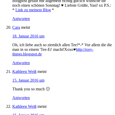
Blogpost gefällt mir allgemein richtig gut!Ich wünsche dir
noch einen schönen Sonntag! ♥ Liebste Grüße, Yasi! xx P.S.:
*
Link zu meinem Blog
*
Antworten
Cara
meint
18. Januar 2016 um
Oh, ich liebe auch so ziemlich allen Tee!*-* Vor allem die die
man in so einem 'Tee-Ei' macht!Xoxo♥
http://rosy-
things.blogspot.de
Antworten
Kathleen Weiß
meint
15. Januar 2016 um
Thank you so much 🙂
Antworten
Kathleen Weiß
meint