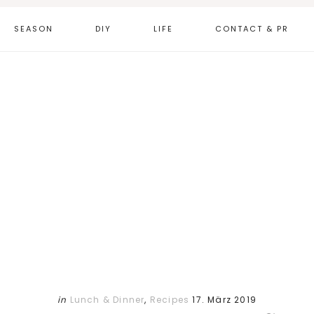
SEASON
DIY
LIFE
CONTACT & PR
in
Lunch & Dinner
,
Recipes
17. März 2019