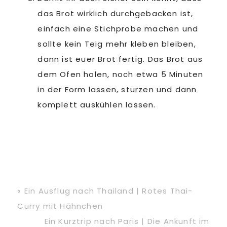
das Brot wirklich durchgebacken ist,
einfach eine Stichprobe machen und
sollte kein Teig mehr kleben bleiben,
dann ist euer Brot fertig. Das Brot aus
dem Ofen holen, noch etwa 5 Minuten
in der Form lassen, stürzen und dann
komplett auskühlen lassen.
Vorheriger
« Ein Ausflug nach Thailand | Rotes Thai-
Beitrag:
Curry mit Hähnchen
Nächster
Ein Kurztrip nach Paris | Die Ankunft im