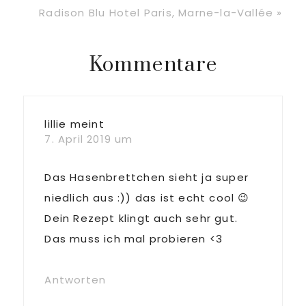
Radison Blu Hotel Paris, Marne-la-Vallée »
Beitrag:
Leser-
Kommentare
Interaktionen
lillie
meint
7. April 2019 um
Das Hasenbrettchen sieht ja super
niedlich aus :)) das ist echt cool 😉
Dein Rezept klingt auch sehr gut.
Das muss ich mal probieren <3
Antworten