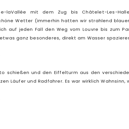
ne-laVallée mit dem Zug bis Châtelet-Les-Ha
chöne Wetter (immerhin hatten wir strahlend blaue
ich auf jeden Fall den Weg vom Louvre bis zum Par
n etwas ganz besonderes, direkt am Wasser spaziere
to schießen und den Eiffelturm aus den verschieden
nzen Läufer und Radfahrer. Es war wirklich Wahnsinn