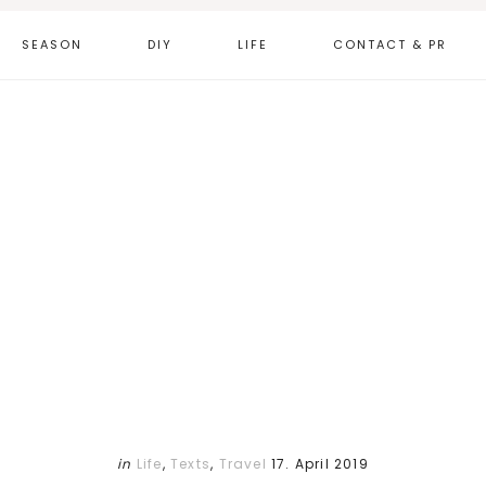
SEASON
DIY
LIFE
CONTACT & PR
in
Life
,
Texts
,
Travel
17. April 2019