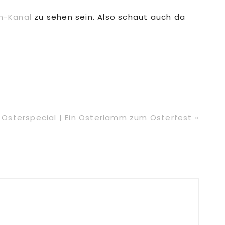
m-Kanal
zu sehen sein. Also schaut auch da
Nächster
Osterspecial | Ein Osterlamm zum Osterfest »
Beitrag: