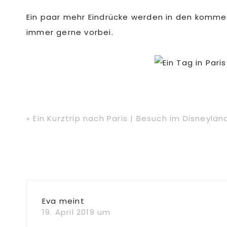
Ein paar mehr Eindrücke werden in den kom
immer gerne vorbei.
Vorheriger
« Ein Kurztrip nach Paris | Besuch im Disneylan
Beitrag:
Leser-
Interaktionen
Eva
meint
19. April 2019 um