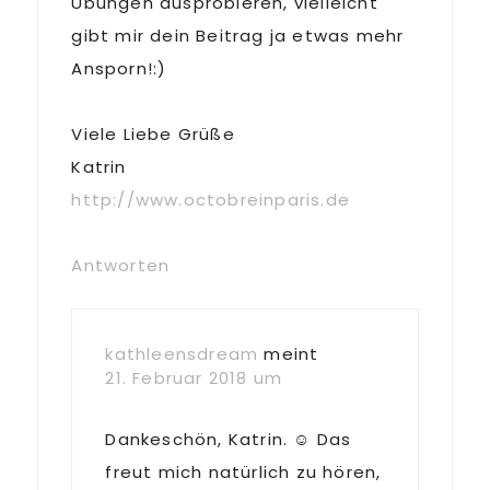
Übungen ausprobieren, vielleicht
gibt mir dein Beitrag ja etwas mehr
Ansporn!:)
Viele Liebe Grüße
Katrin
http://www.octobreinparis.de
Antworten
kathleensdream
meint
21. Februar 2018 um
Dankeschön, Katrin. ☺️ Das
freut mich natürlich zu hören,