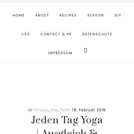
Skip
Zur
to
Fußzeile
HOME
ABOUT
RECIPES
SEASON
DIY
main
springen
content
LIFE
CONTACT & PR
DATENSCHUTZ
Webseite
durchsuchen
IMPRESSUM
in
Fitness
,
Life
,
Texts
18. Februar 2018
Jeden Tag Yoga
| Ausgleich &