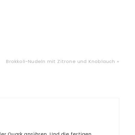
Nächster
Brokkoli-Nudeln mit Zitrone und Knoblauch »
Beitrag:
er Quark anrühren. Und die fertigen