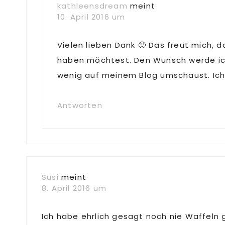
kathleensdream
meint
10. April 2016 um
Vielen lieben Dank 🙂 Das freut mich, 
haben möchtest. Den Wunsch werde ich 
wenig auf meinem Blog umschaust. Ich h
Antworten
Susi
meint
8. April 2016 um
Ich habe ehrlich gesagt noch nie Waffeln