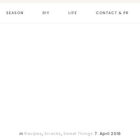
SEASON
DIY
LIFE
CONTACT & PR
in
Recipes
,
Snacks
,
Sweet Things
7. April 2016