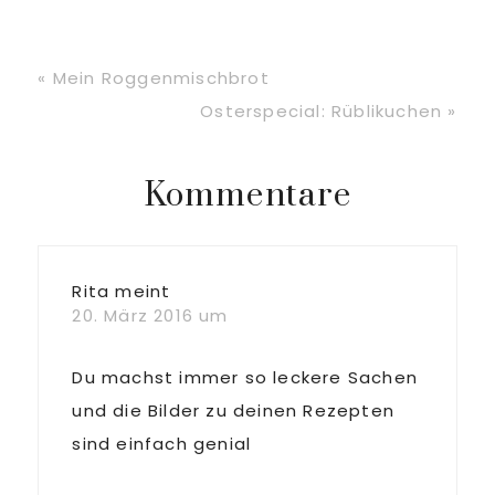
Vorheriger
« Mein Roggenmischbrot
Beitrag:
Nächster
Osterspecial: Rüblikuchen »
Beitrag:
Leser-
Kommentare
Interaktionen
Rita
meint
20. März 2016 um
Du machst immer so leckere Sachen
und die Bilder zu deinen Rezepten
sind einfach genial