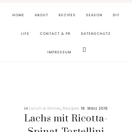
Skip
Zur
to
Fußzeile
HOME
ABOUT
RECIPES
SEASON
DIY
main
springen
content
LIFE
CONTACT & PR
DATENSCHUTZ
Webseite
durchsuchen
IMPRESSUM
in
Lunch & Dinner
,
Recipes
18. März 2016
Lachs mit Ricotta-
Spinat-Tortellini