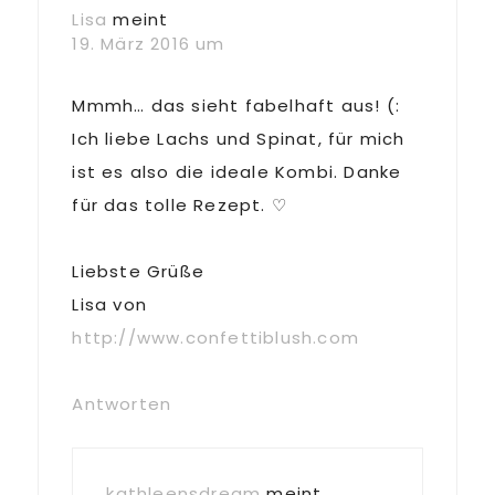
Lisa
meint
19. März 2016 um
Mmmh… das sieht fabelhaft aus! (:
Ich liebe Lachs und Spinat, für mich
ist es also die ideale Kombi. Danke
für das tolle Rezept. ♡
Liebste Grüße
Lisa von
http://www.confettiblush.com
Antworten
kathleensdream
meint