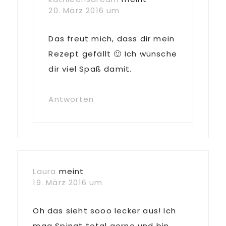
20. März 2016 um
Das freut mich, dass dir mein
Rezept gefällt 🙂 Ich wünsche
dir viel Spaß damit.
Antworten
Laura
meint
19. März 2016 um
Oh das sieht sooo lecker aus! Ich
mag Spinat total gerne und bin