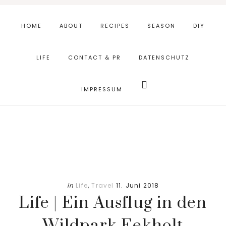
Skip
Zur
to
Fußzeile
HOME
ABOUT
RECIPES
SEASON
DIY
main
springen
content
LIFE
CONTACT & PR
DATENSCHUTZ
Webseite
durchsuchen
IMPRESSUM
in
Life
,
Travel
11. Juni 2018
Life | Ein Ausflug in den
Wildpark Eekholt