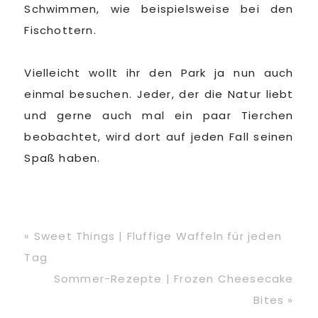
Schwimmen, wie beispielsweise bei den
Fischottern.
Vielleicht wollt ihr den Park ja nun auch
einmal besuchen. Jeder, der die Natur liebt
und gerne auch mal ein paar Tierchen
beobachtet, wird dort auf jeden Fall seinen
Spaß haben.
Vorheriger
« Sweet Things | Fluffige Waffeln für jeden
Beitrag:
Tag
Nächster
Sommer-Rezepte | Frozen Cheesecake
Beitrag:
Bites »