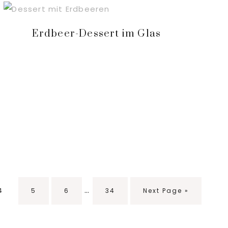
Erdbeer-Dessert im Glas
Interim
…
Seite
4
Seite
5
Seite
6
Seite
34
Go
Next Page »
pages
to
omitted