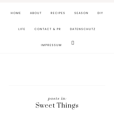
Skip
Zur
to
Fußzeile
HOME
ABOUT
RECIPES
SEASON
DIY
main
springen
content
LIFE
CONTACT & PR
DATENSCHUTZ
Webseite
durchsuchen
IMPRESSUM
Sweet Things