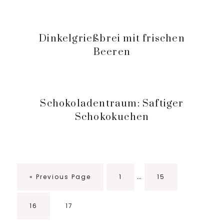
Dinkelgrießbrei mit frischen
Beeren
Schokoladentraum: Saftiger
Schokokuchen
Interim
…
Go
Seite
Seite
«
Previous Page
1
15
pages
to
omitted
Seite
Seite
16
17