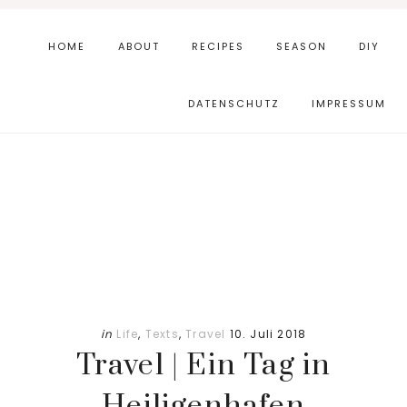
Skip
Zur
to
Fußzeile
HOME
ABOUT
RECIPES
SEASON
DIY
main
springen
content
DATENSCHUTZ
IMPRESSUM
in
Life
,
Texts
,
Travel
10. Juli 2018
Travel | Ein Tag in
Heiligenhafen