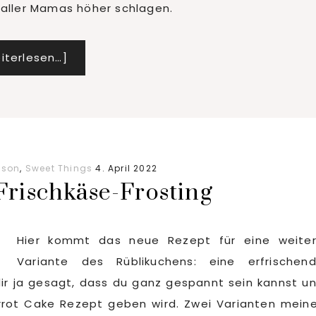
aller Mamas höher schlagen.
d’Ambert
Infos
iterlesen…]
zum
Plugin
Zimtschnecken-
Herzen
zum
ason
,
Sweet Things
4. April 2022
Muttertag
 Frischkäse-Frosting
Hier kommt das neue Rezept für eine weite
Variante des Rüblikuchens: eine erfrischen
 dir ja gesagt, dass du ganz gespannt sein kannst u
rrot Cake Rezept geben wird. Zwei Varianten mein