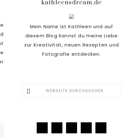
kathleensdream.de
Sidebar
ee
Mein Name ist Kathleen und auf
nd
diesem Blog kannst du meine Liebe
ht
zur Kreativität, neuen Rezepten und
je
Fotografie entdecken.
er
Webseite
durchsuchen