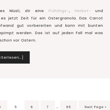
es Müsli, dir eine
Frühlings-
,
Herbst-
und
es jetzt Zeit für ein Ostergranola. Das Carrot
ufwand gut vorbereiten und kann mit bunten
epimpt werden. Das ist auf jeden Fall mal was
schon vor Ostern.
Infos
iterlesen…]
zum
Plugin
Carrot
Cake
Granola
Interim
…
Seite
Seite
Seite
Seite
Seite
Go
4
5
6
7
65
Next Page »