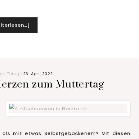
Infos
iterlesen…]
zum
Plugin
Willkommen
im
Herbst
et Things
23. April 2022
|
erzen zum Muttertag
Kürbis-
Flammkuchen
mit
der
AOP
, als mit etwas Selbstgebackenem? Mit diesen
Fourme