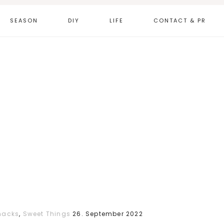
SEASON
DIY
LIFE
CONTACT & PR
nacks
,
Sweet Things
26. September 2022