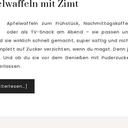
lwaffeln mit Zimt
Apfelwaffeln zum Frühstück, Nachmittagskaff
oder als TV-Snack am Abend – sie passen u
sie wirklich schnell gemacht, super saftig und nic
mplett auf Zucker verzichten, wenn du magst. Denn 
g. Und ob du sie vor dem Genießen mit Puderzuck
erlassen.
Infos
iterlesen…]
zum
Plugin
Schnelle
Apfelwaffeln