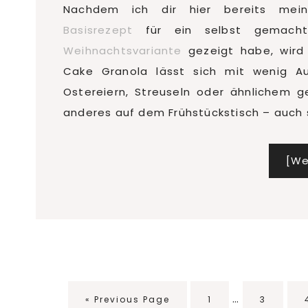
Nachdem ich dir hier bereits mein
Basisrezept
für ein selbst gemacht
Weihnachtsvariante
gezeigt habe, wird 
Cake Granola lässt sich mit wenig A
Ostereiern, Streuseln oder ähnlichem g
anderes auf dem Frühstückstisch – auch 
[We
Interim
…
Go
Seite
Seite
«
Previous Page
1
3