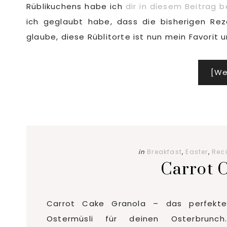
Rüblikuchens habe ich
dir in diesem Beitrag b
ich geglaubt habe, dass die bisherigen Re
glaube, diese Rüblitorte ist nun mein Favori
[We
in
Breakfast
,
Easter
,
Rec
Carrot 
Carrot Cake Granola – das perfekte
Ostermüsli für deinen Osterbrunch.