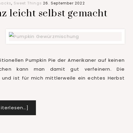
mit
nacks
,
Sweet Things
26. September 2022
Zimt
 leicht selbst gemacht
ditionellen Pumpkin Pie der Amerikaner auf keinen
kuchen kann man damit gut verfeinern. Die
und ist für mich mittlerweile ein echtes Herbst
Infos
iterlesen…]
zum
Plugin