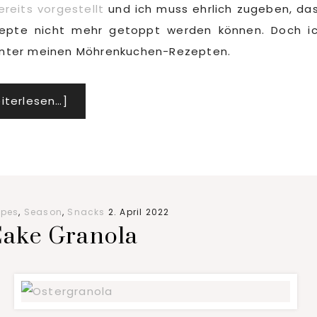
ereits vorgestellt
und ich muss ehrlich zugeben, da
zepte nicht mehr getoppt werden können. Doch i
t unter meinen Möhrenkuchen-Rezepten.
Infos
iterlesen…]
zum
Plugin
Rüblitorte
mit
Frischkäse-
ipes
,
Season
,
Snacks
2. April 2022
Frosting
Cake Granola