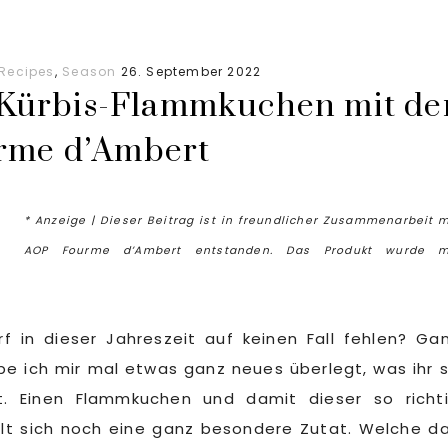
Pumpkin
Spice
ganz
Recipes
,
Season
26. September 2022
leicht
 Kürbis-Flammkuchen mit de
selbst
rme d’Ambert
gemacht
* Anzeige | Dieser Beitrag ist in freundlicher Zusammenarbeit m
AOP Fourme d’Ambert entstanden. Das Produkt wurde m
 in dieser Jahreszeit auf keinen Fall fehlen? Ga
be ich mir mal etwas ganz neues überlegt, was ihr 
. Einen Flammkuchen und damit dieser so richt
sellt sich noch eine ganz besondere Zutat. Welche d