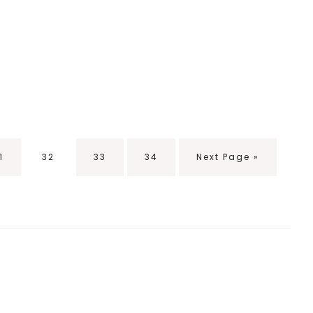
eite
1
Seite
32
Seite
33
Seite
34
Go
Next Page »
to