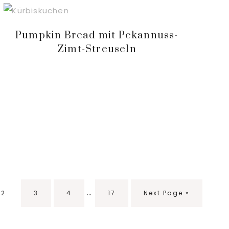
Pumpkin Bread mit Pekannuss-
Zimt-Streuseln
Interim
…
Seite
Seite
Seite
Seite
Go
2
3
4
17
Next Page »
pages
to
omitted